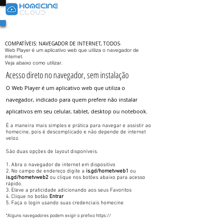
HomeTv para Web
COMPATÍVEIS: NAVEGADOR DE INTERNET, TODOS
-
Web Player é um aplicativo web que utiliza o navegador de
internet.
Veja abaixo como utilizar.
Acesso direto no navegador, sem instalação
O Web Player é um aplicativo web que utiliza o
navegador, indicado para quem prefere não instalar
aplicativos em seu celular, tablet, desktop ou notebook.
É a maneira mais simples e prática para navegar e assistir ao
homecine, pois é descomplicado e não depende de internet
veloz.
São duas opções de layout disponíveis.
1. Abra o navegador de internet em dispositivo
2. No campo de endereço digite a
is.gd/hometvweb1
ou
is.gd/hometvweb2
ou clique nos botões abaixo para acesso
rápido.
3. Eleve a praticidade adicionando aos seus Favoritos
4. Clique no botão
Entrar
5. Faça o login usando suas credenciais homecine
*Alguns navegadores podem exigir o prefixo https://