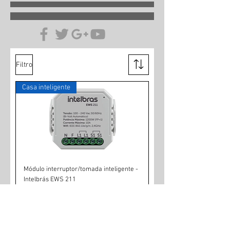
Filtro
Casa inteligente
Módulo interruptor/tomada inteligente -
Intelbrás EWS 211
Preço normal
Preço promocional
R$ 129,00
R$ 109,00
Produto nacional