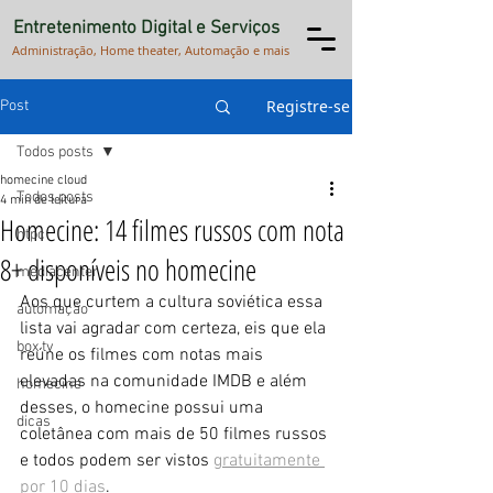
Entretenimento Digital e Serviços
Administração, Home theater, Automação e mais
Registre-se
Post
Todos posts
homecine cloud
Todos posts
4 min de leitura
Homecine: 14 filmes russos com nota
htpc
8+ disponíveis no homecine
mediacenter
Aos que curtem a cultura soviética essa 
automação
lista vai agradar com certeza, eis que ela 
box tv
reúne os filmes com notas mais 
elevadas na comunidade IMDB e além 
homecine
desses, o homecine possui uma 
dicas
coletânea com mais de 50 filmes russos 
e todos podem ser vistos 
gratuitamente 
por 10 dias
.