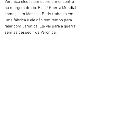
Veronica eles falam sobre um encontro 
na margem do rio. E a 2ª Guerra Mundial 
começa em Moscou. Boris trabalha em 
uma fábrica e ele não tem tempo para 
falar com Verônica. Ele vai para a guerra 
sem se despedir de Veronica.
THE FOOL (2014)
 - 8.1, de Yuriy Bykov, 
Rússia -
Dima Nikitin é um encanador simples e 
honesto que trabalha em uma pequena 
cidade russa. Exceto por sua integridade 